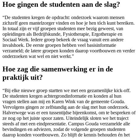
Hoe gingen de studenten aan de slag?
“De studenten kregen de opdracht: onderzoek waarom mensen
zichzelf geen mantelzorger vinden en hoe je hen tóch kunt bereiken.
In totaal zijn er vijf groepen studenten mee bezig geweest, van
opleidingen als Bedrijfskunde, Fysiotherapie, Ergotherapie en
Sociaal Werk. Iedere groep bekeek de vraag vanuit een andere
invalshoek. De eerste groepen hebben veel basisinformatie
verzameld; de latere groepen konden daarop voortbouwen en verder
onderzoeken wat wel en niet werkt.”
Hoe zag die samenwerking er in de
praktijk uit?
“Bij elke nieuwe groep startten we met een gezamenlijke kick-off.
De studenten kregen achtergrondinformatie en konden al hun
vragen stellen aan mij en Karen Wink van de gemeente Gouda.
Vervolgens gingen ze zelfstandig aan de slag met hun onderzoek.
Halverwege was er een tussentijdse bijeenkomst, om te bespreken of
ze nog op het juiste spoor zaten. Uiteindelijk sloten we het traject
steeds af met een eindpresentatie. Campus Gouda verzamelde alle
bevindingen en adviezen, zodat de volgende groepen studenten
daarop konden voortbouwen. Zo blijft de kennis behouden én het