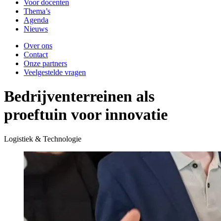
Voor docenten
Thema’s
Agenda
Nieuws
Over ons
Contact
Onze partners
Veelgestelde vragen
Bedrijventerreinen als
proeftuin voor innovatie
Logistiek & Technologie