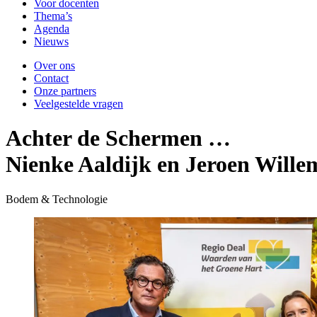
Voor docenten
Thema’s
Agenda
Nieuws
Over ons
Contact
Onze partners
Veelgestelde vragen
Achter de Schermen …
Nienke Aaldijk en Jeroen Will
Bodem & Technologie