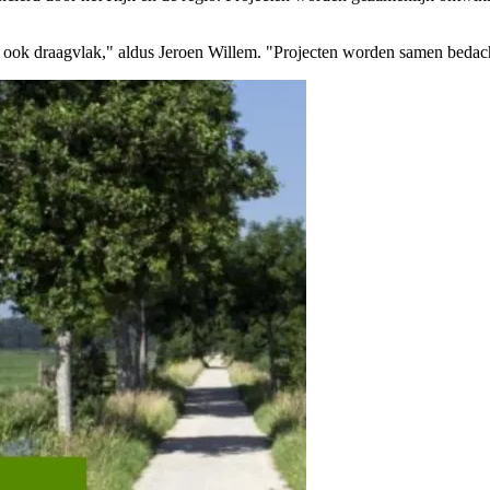
aar ook draagvlak," aldus Jeroen Willem. "Projecten worden samen bedac