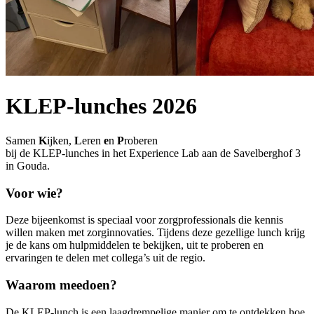
KLEP-lunches 2026
Samen
K
ijken,
L
eren
e
n
P
roberen
bij de KLEP-lunches in het Experience Lab aan de Savelberghof 3
in Gouda.
Voor wie?
Deze bijeenkomst is speciaal voor zorgprofessionals die kennis
willen maken met zorginnovaties. Tijdens deze gezellige lunch krijg
je de kans om hulpmiddelen te bekijken, uit te proberen en
ervaringen te delen met collega’s uit de regio.
Waarom meedoen?
De KLEP-lunch is een laagdrempelige manier om te ontdekken hoe