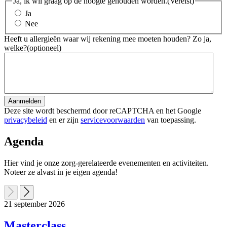
Ja, ik wil graag op de hoogte gehouden worden.
(Vereist)
Ja
Nee
Heeft u allergieën waar wij rekening mee moeten houden? Zo ja,
welke?
(optioneel)
Aanmelden
Deze site wordt beschermd door reCAPTCHA en het Google
privacybeleid
en er zijn
servicevoorwaarden
van toepassing.
Agenda
Hier vind je onze zorg-gerelateerde evenementen en activiteiten.
Noteer ze alvast in je eigen agenda!
21
september
2026
Masterclass