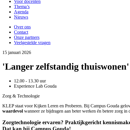
Voor docenten
Thema’s
Agenda
Nieuws
Over ons
Contact
Onze partners
Veelgestelde vragen
15
januari
2026
'Langer zelfstandig thuiswonen'
12.00 - 13.30 uur
Experience Lab Gouda
Zorg & Technologie
KLEP staat voor Kijken Leren en Proberen. Bij Campus Gouda geloven
waardevol
wanneer ze bijdragen aan beter werken én betere zorg in d
Zorgtechnologie ervaren?
Praktijkgericht kennismak
Dat kan bij Campus Gouda!